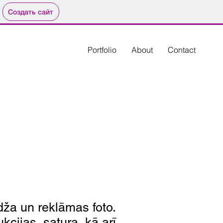
Создать сайт
Portfolio
About
Contact
dža un reklāmas foto.
kcijas, satura, kā arī