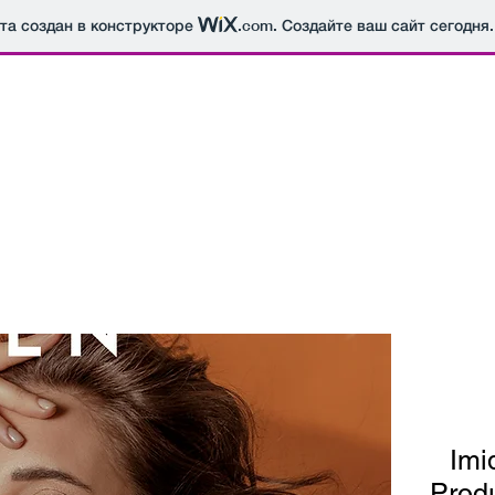
йта создан в конструкторе
.com
. Создайте ваш сайт сегодня.
Imi
Produ